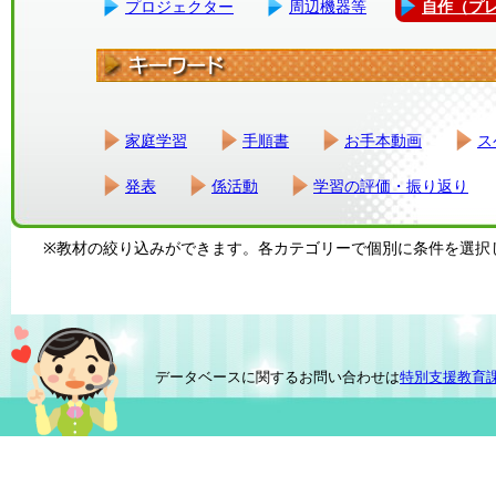
プロジェクター
周辺機器等
自作（プ
家庭学習
手順書
お手本動画
ス
発表
係活動
学習の評価・振り返り
※教材の絞り込みができます。各カテゴリーで個別に条件を選択
データベースに関するお問い合わせは
特別支援教育