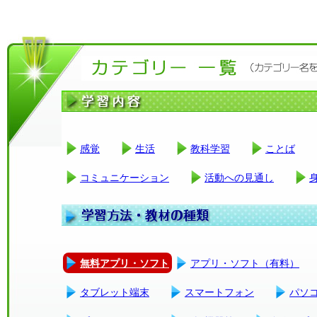
感覚
生活
教科学習
ことば
コミュニケーション
活動への見通し
無料アプリ・ソフト
アプリ・ソフト（有料）
タブレット端末
スマートフォン
パソ