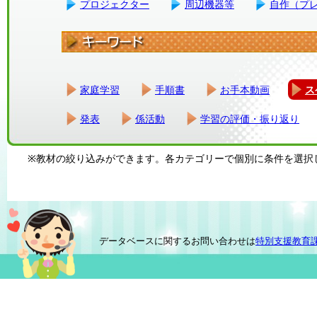
プロジェクター
周辺機器等
自作（プ
家庭学習
手順書
お手本動画
ス
発表
係活動
学習の評価・振り返り
※教材の絞り込みができます。各カテゴリーで個別に条件を選択
データベースに関するお問い合わせは
特別支援教育