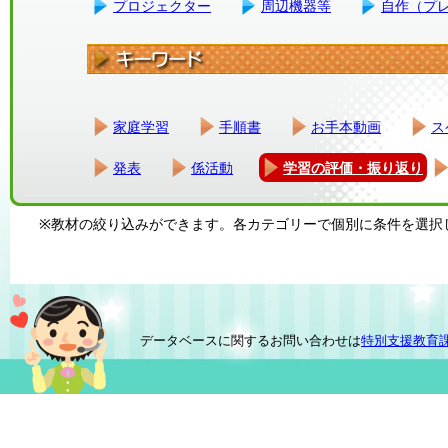
プロジェクター
周辺機器等
自作（プ
家庭学習
手順書
お手本動画
ス
発表
係活動
学習の評価・振り返り
※教材の絞り込みができます。各カテゴリーで個別に条件を選択
データベースに関するお問い合わせは
特別支援教育