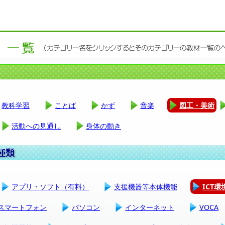
教科学習
ことば
かず
音楽
図工・美術
活動への見通し
身体の動き
アプリ・ソフト（有料）
支援機器等本体機能
ICT
スマートフォン
パソコン
インターネット
VOCA