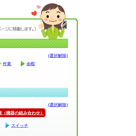
(選択解除)
作業
余暇
(選択解除)
環境（機器の組み合わせ）
スイッチ