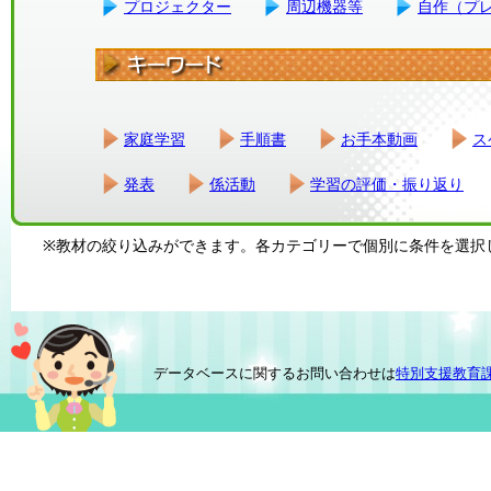
プロジェクター
周辺機器等
自作（プ
家庭学習
手順書
お手本動画
ス
発表
係活動
学習の評価・振り返り
※教材の絞り込みができます。各カテゴリーで個別に条件を選択
データベースに関するお問い合わせは
特別支援教育