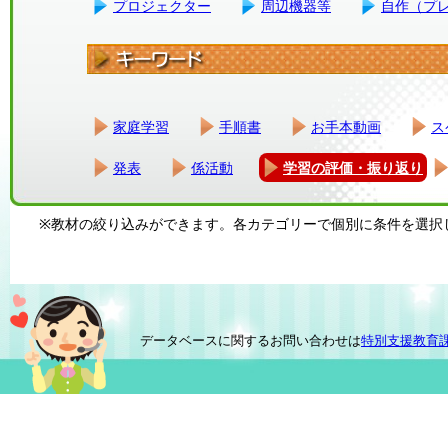
プロジェクター
周辺機器等
自作（プ
家庭学習
手順書
お手本動画
ス
発表
係活動
学習の評価・振り返り
※教材の絞り込みができます。各カテゴリーで個別に条件を選択
データベースに関するお問い合わせは
特別支援教育