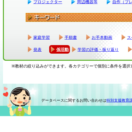
プロジェクター
周辺機器等
自作（プ
家庭学習
手順書
お手本動画
ス
発表
係活動
学習の評価・振り返り
※教材の絞り込みができます。各カテゴリーで個別に条件を選択
データベースに関するお問い合わせは
特別支援教育