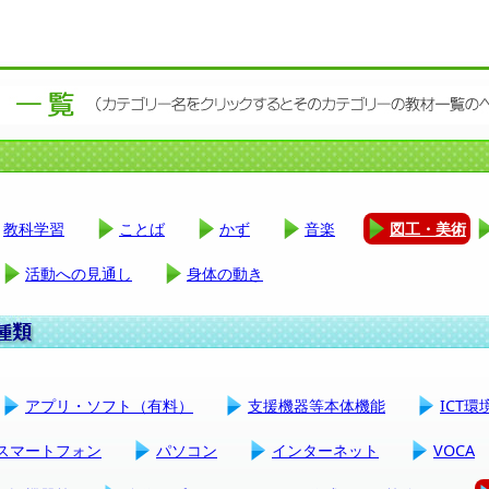
教科学習
ことば
かず
音楽
図工・美術
活動への見通し
身体の動き
アプリ・ソフト（有料）
支援機器等本体機能
ICT
スマートフォン
パソコン
インターネット
VOCA