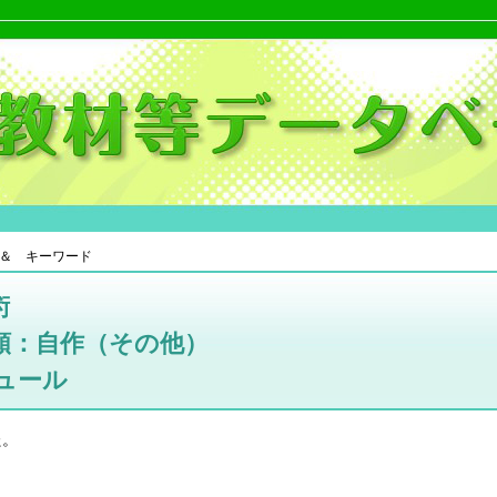
＆ キーワード
術
類：自作（その他）
ュール
た。
。