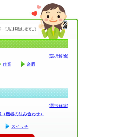
(選択解除)
作業
余暇
(選択解除)
環境（機器の組み合わせ）
スイッチ