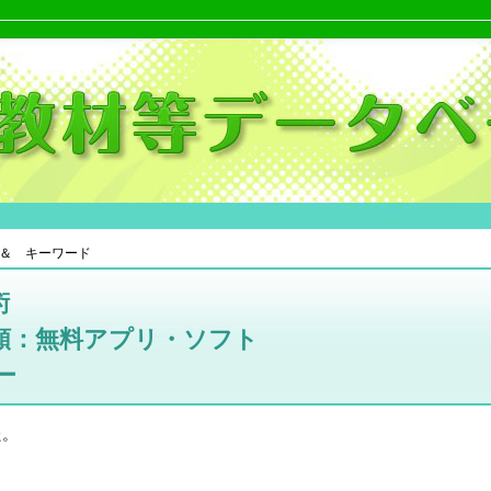
＆ キーワード
術
類：無料アプリ・ソフト
ー
た。
。