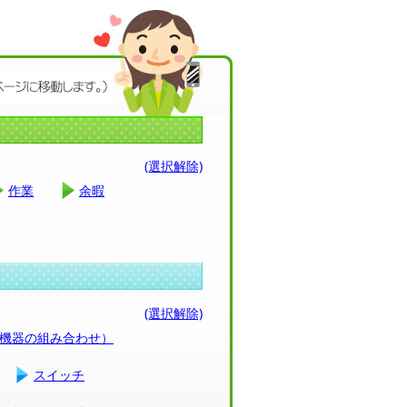
(選択解除)
作業
余暇
(選択解除)
（機器の組み合わせ）
スイッチ