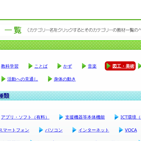
教科学習
ことば
かず
音楽
図工・美術
活動への見通し
身体の動き
アプリ・ソフト（有料）
支援機器等本体機能
ICT環境
スマートフォン
パソコン
インターネット
VOCA