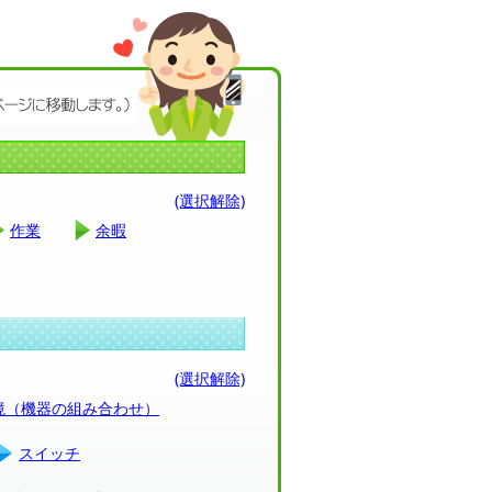
(選択解除)
作業
余暇
(選択解除)
環境（機器の組み合わせ）
スイッチ