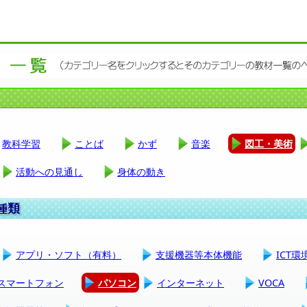
教科学習
ことば
かず
音楽
図工・美術
活動への見通し
身体の動き
アプリ・ソフト（有料）
支援機器等本体機能
ICT
スマートフォン
パソコン
インターネット
VOCA