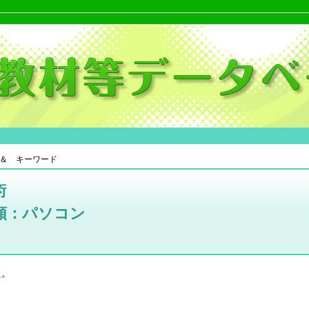
＆ キーワード
術
類：パソコン
た。
。