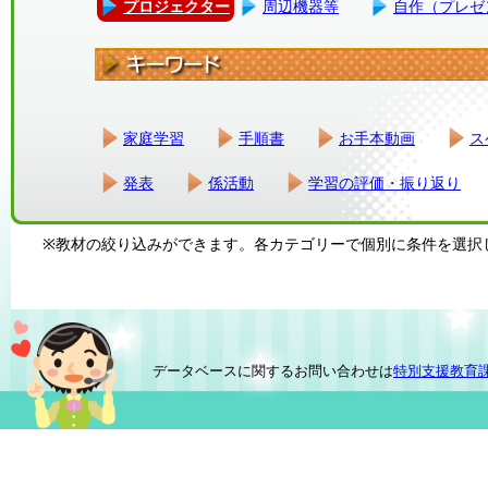
プロジェクター
周辺機器等
自作（プレゼ
家庭学習
手順書
お手本動画
ス
発表
係活動
学習の評価・振り返り
※教材の絞り込みができます。各カテゴリーで個別に条件を選択
データベースに関するお問い合わせは
特別支援教育