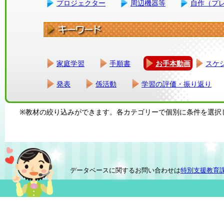
プロジェクター
周辺機器等
自作（プ
家庭学習
手順書
お手本動画
スケ
発表
係活動
学習の評価・振り返り
※教材の絞り込みができます。各カテゴリーで個別に条件を選択
データベースに関するお問い合わせは
特別支援教育