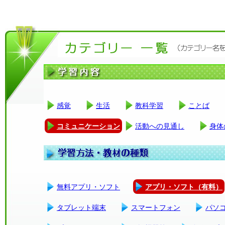
感覚
生活
教科学習
ことば
コミュニケーション
活動への見通し
身体
無料アプリ・ソフト
アプリ・ソフト（有料）
タブレット端末
スマートフォン
パソ