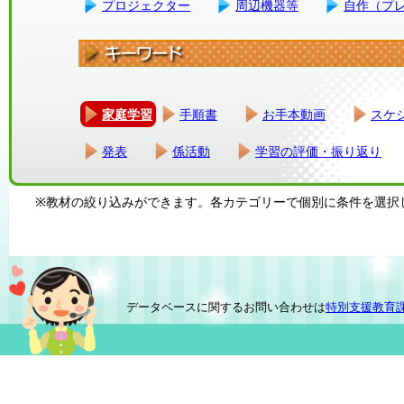
プロジェクター
周辺機器等
自作（プ
家庭学習
手順書
お手本動画
スケ
発表
係活動
学習の評価・振り返り
※教材の絞り込みができます。各カテゴリーで個別に条件を選択
データベースに関するお問い合わせは
特別支援教育