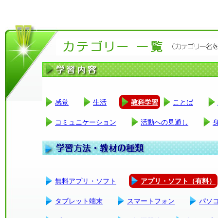
感覚
生活
教科学習
ことば
コミュニケーション
活動への見通し
無料アプリ・ソフト
アプリ・ソフト（有料）
タブレット端末
スマートフォン
パソ