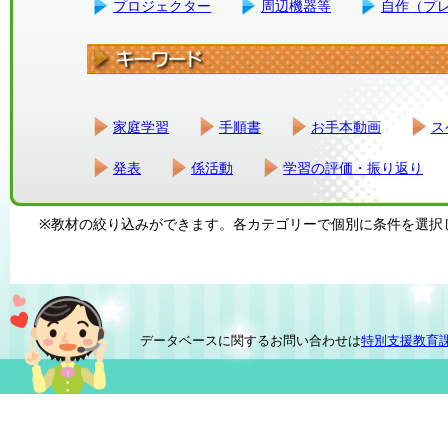
プロジェクター
周辺機器等
自作（プ
家庭学習
手順書
お手本動画
ス
発表
係活動
学習の評価・振り返り
※教材の絞り込みができます。各カテゴリーで個別に条件を選択
データベースに関するお問い合わせは
特別支援教育