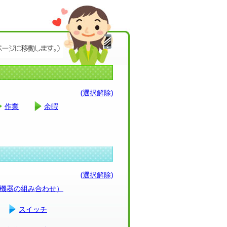
(選択解除)
作業
余暇
(選択解除)
（機器の組み合わせ）
スイッチ