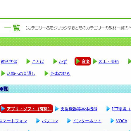
教科学習
ことば
かず
音楽
図工・美術
活動への見通し
身体の動き
アプリ・ソフト（有料）
支援機器等本体機能
ICT環境
スマートフォン
パソコン
インターネット
VOCA