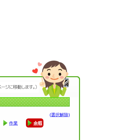
(選択解除)
作業
余暇