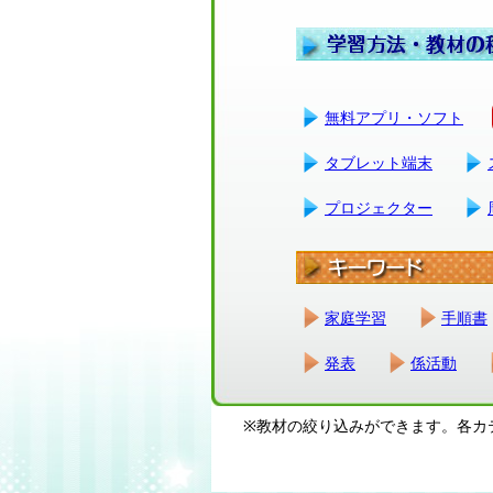
無料アプリ・ソフト
タブレット端末
プロジェクター
家庭学習
手順書
発表
係活動
※教材の絞り込みができます。各カ