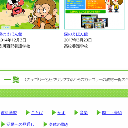
森のえほん館
森のえほん館
2014年12月3日
2017年3月23日
香川西部養護学校
高松養護学校
教科学習
ことば
かず
音楽
図工・美術
活動への見通し
身体の動き