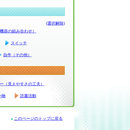
(選択解除)
（機器の組み合わせ）
スイッチ
自作（その他）
ー（見えやすさの工夫）
い物
読書活動
▲
このページのトップに戻る