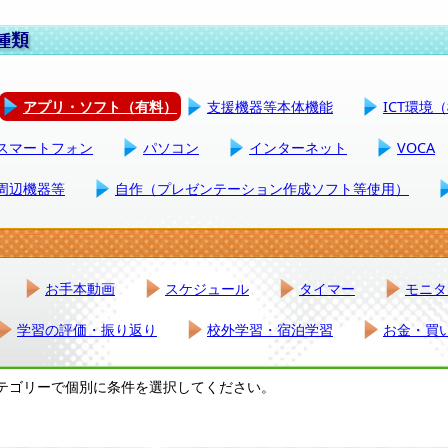
アプリ・ソフト（有料）
支援機器等本体機能
ICT環境
スマートフォン
パソコン
インターネット
VOCA
周辺機器等
自作（プレゼンテーション作成ソフト等使用）
お手本動画
スケジュール
タイマー
モニタ
学習の評価・振り返り
校外学習・宿泊学習
お金・買
テゴリーで個別に条件を選択してください。