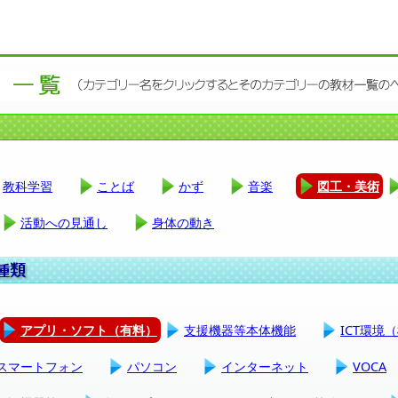
教科学習
ことば
かず
音楽
図工・美術
活動への見通し
身体の動き
アプリ・ソフト（有料）
支援機器等本体機能
ICT環境
スマートフォン
パソコン
インターネット
VOCA