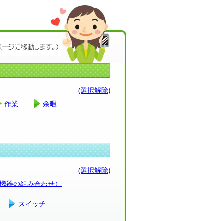
(選択解除)
作業
余暇
(選択解除)
（機器の組み合わせ）
スイッチ