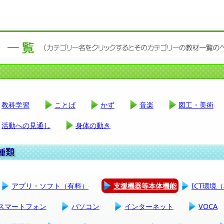
教科学習
ことば
かず
音楽
図工・美術
活動への見通し
身体の動き
アプリ・ソフト（有料）
支援機器等本体機能
ICT環境
スマートフォン
パソコン
インターネット
VOCA