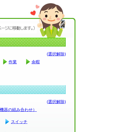
(選択解除)
作業
余暇
(選択解除)
（機器の組み合わせ）
スイッチ