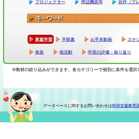
プロジェクター
周辺機器等
自作（プ
家庭学習
手順書
お手本動画
スケ
発表
係活動
学習の評価・振り返り
※教材の絞り込みができます。各カテゴリーで個別に条件を選択
データベースに関するお問い合わせは
特別支援教育