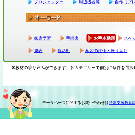
プロジェクター
周辺機器等
自作（プ
家庭学習
手順書
お手本動画
スケ
発表
係活動
学習の評価・振り返り
※教材の絞り込みができます。各カテゴリーで個別に条件を選択
データベースに関するお問い合わせは
特別支援教育