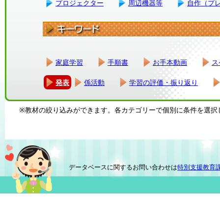
プロジェクター
周辺機器等
自作（プ
家庭学習
手順書
お手本動画
ス
発表
係活動
学習の評価・振り返り
※教材の絞り込みができます。各カテゴリーで個別に条件を選択
データベースに関するお問い合わせは
特別支援教育