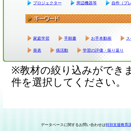
プロジェクター
周辺機器等
自作（プ
家庭学習
手順書
お手本動画
ス
発表
係活動
学習の評価・振り返り
※教材の絞り込みができ
件を選択してください。
データベースに関するお問い合わせは
特別支援教育