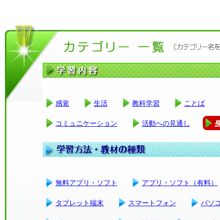
感覚
生活
教科学習
ことば
コミュニケーション
活動への見通し
無料アプリ・ソフト
アプリ・ソフト（有料）
タブレット端末
スマートフォン
パソ