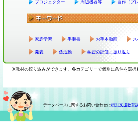
プロジェクター
周辺機器等
自作（プ
家庭学習
手順書
お手本動画
ス
発表
係活動
学習の評価・振り返り
※教材の絞り込みができます。各カテゴリーで個別に条件を選択
データベースに関するお問い合わせは
特別支援教育