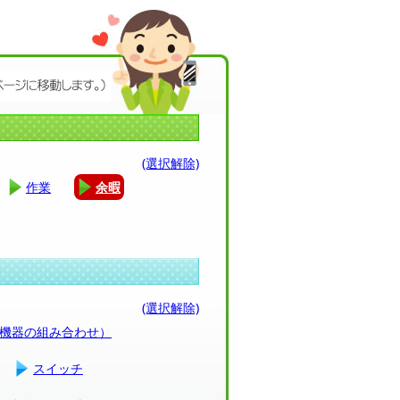
(選択解除)
作業
余暇
(選択解除)
（機器の組み合わせ）
スイッチ