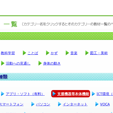
教科学習
ことば
かず
音楽
図工・美術
活動への見通し
身体の動き
アプリ・ソフト（有料）
支援機器等本体機能
ICT環境
スマートフォン
パソコン
インターネット
VOCA