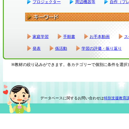
プロジェクター
周辺機器等
自作（プ
家庭学習
手順書
お手本動画
ス
発表
係活動
学習の評価・振り返り
※教材の絞り込みができます。各カテゴリーで個別に条件を選択
データベースに関するお問い合わせは
特別支援教育