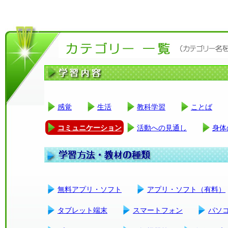
感覚
生活
教科学習
ことば
コミュニケーション
活動への見通し
身体
無料アプリ・ソフト
アプリ・ソフト（有料）
タブレット端末
スマートフォン
パソ