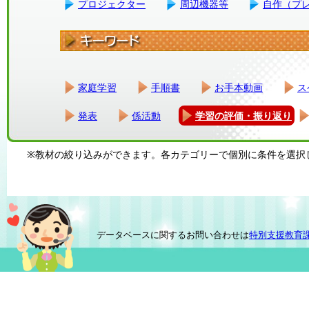
プロジェクター
周辺機器等
自作（プ
家庭学習
手順書
お手本動画
ス
発表
係活動
学習の評価・振り返り
※教材の絞り込みができます。各カテゴリーで個別に条件を選択
データベースに関するお問い合わせは
特別支援教育