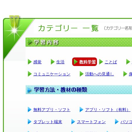
感覚
生活
教科学習
ことば
コミュニケーション
活動への見通し
無料アプリ・ソフト
アプリ・ソフト（有料）
タブレット端末
スマートフォン
パソ