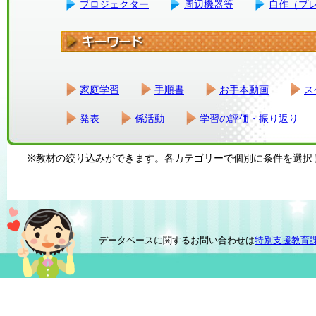
プロジェクター
周辺機器等
自作（プ
家庭学習
手順書
お手本動画
ス
発表
係活動
学習の評価・振り返り
※教材の絞り込みができます。各カテゴリーで個別に条件を選択
データベースに関するお問い合わせは
特別支援教育