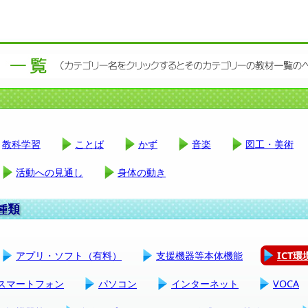
教科学習
ことば
かず
音楽
図工・美術
活動への見通し
身体の動き
アプリ・ソフト（有料）
支援機器等本体機能
ICT
スマートフォン
パソコン
インターネット
VOCA