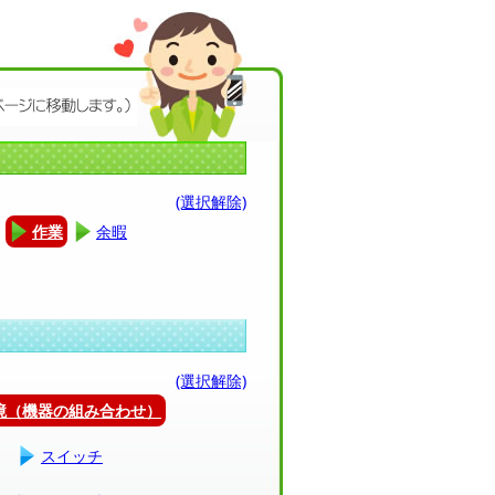
(選択解除)
作業
余暇
(選択解除)
環境（機器の組み合わせ）
スイッチ