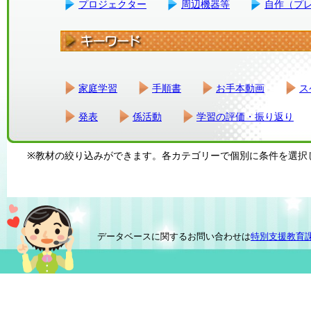
プロジェクター
周辺機器等
自作（プ
家庭学習
手順書
お手本動画
ス
発表
係活動
学習の評価・振り返り
※教材の絞り込みができます。各カテゴリーで個別に条件を選択
データベースに関するお問い合わせは
特別支援教育