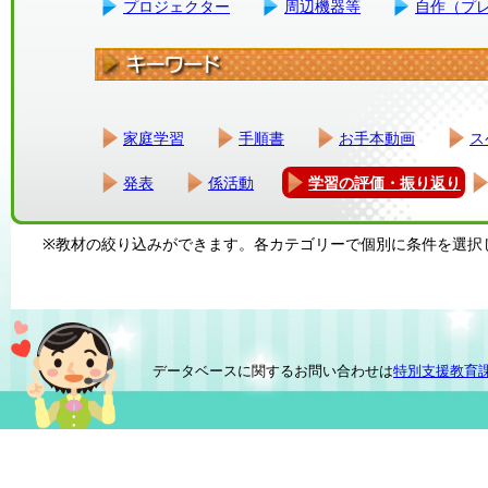
プロジェクター
周辺機器等
自作（プ
家庭学習
手順書
お手本動画
ス
発表
係活動
学習の評価・振り返り
※教材の絞り込みができます。各カテゴリーで個別に条件を選択
データベースに関するお問い合わせは
特別支援教育