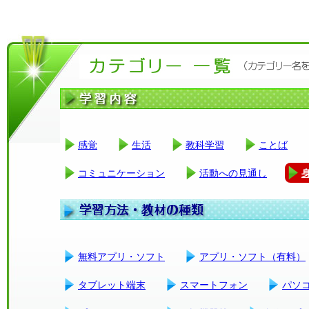
感覚
生活
教科学習
ことば
コミュニケーション
活動への見通し
無料アプリ・ソフト
アプリ・ソフト（有料）
タブレット端末
スマートフォン
パソ