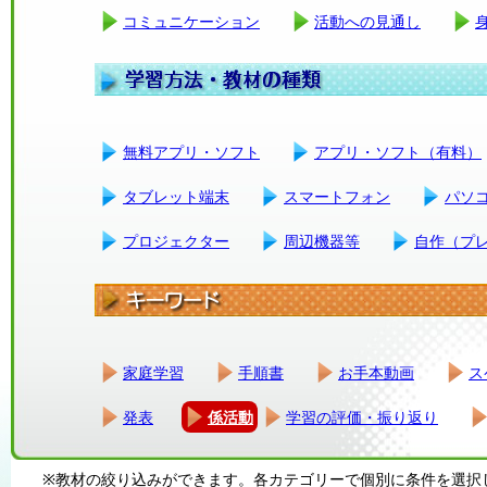
コミュニケーション
活動への見通し
無料アプリ・ソフト
アプリ・ソフト（有料）
タブレット端末
スマートフォン
パソ
プロジェクター
周辺機器等
自作（プ
家庭学習
手順書
お手本動画
ス
発表
係活動
学習の評価・振り返り
※教材の絞り込みができます。各カテゴリーで個別に条件を選択