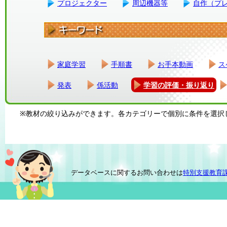
プロジェクター
周辺機器等
自作（プ
家庭学習
手順書
お手本動画
ス
発表
係活動
学習の評価・振り返り
※教材の絞り込みができます。各カテゴリーで個別に条件を選択
データベースに関するお問い合わせは
特別支援教育