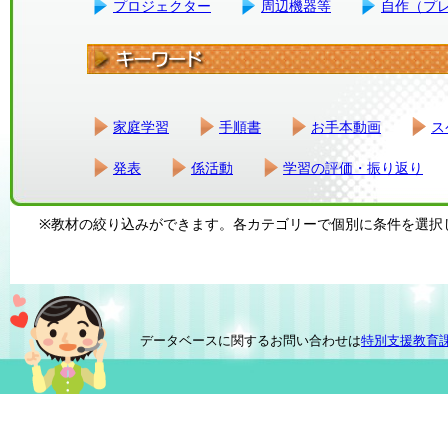
プロジェクター
周辺機器等
自作（プ
家庭学習
手順書
お手本動画
ス
発表
係活動
学習の評価・振り返り
※教材の絞り込みができます。各カテゴリーで個別に条件を選択
データベースに関するお問い合わせは
特別支援教育