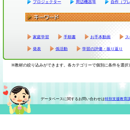
プロジェクター
周辺機器等
自作（プ
家庭学習
手順書
お手本動画
ス
発表
係活動
学習の評価・振り返り
※教材の絞り込みができます。各カテゴリーで個別に条件を選択
データベースに関するお問い合わせは
特別支援教育