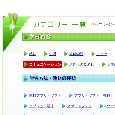
感覚
生活
教科学習
ことば
コミュニケーション
活動への見通し
身体
無料アプリ・ソフト
アプリ・ソフト（有料）
タブレット端末
スマートフォン
パソ