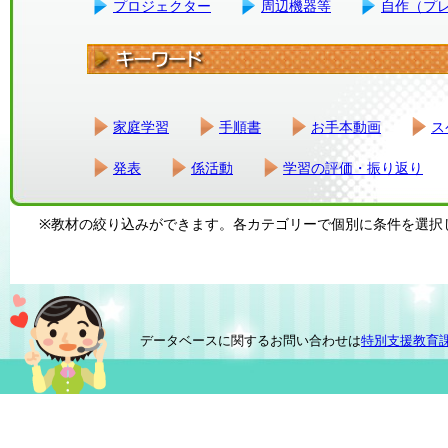
プロジェクター
周辺機器等
自作（プ
家庭学習
手順書
お手本動画
ス
発表
係活動
学習の評価・振り返り
※教材の絞り込みができます。各カテゴリーで個別に条件を選択
データベースに関するお問い合わせは
特別支援教育