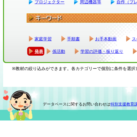
プロジェクター
周辺機器等
自作（プ
家庭学習
手順書
お手本動画
ス
発表
係活動
学習の評価・振り返り
※教材の絞り込みができます。各カテゴリーで個別に条件を選択
データベースに関するお問い合わせは
特別支援教育