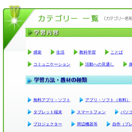
感覚
生活
教科学習
ことば
コミュニケーション
活動への見通し
無料アプリ・ソフト
アプリ・ソフト（有料）
タブレット端末
スマートフォン
パソ
プロジェクター
周辺機器等
自作（プ