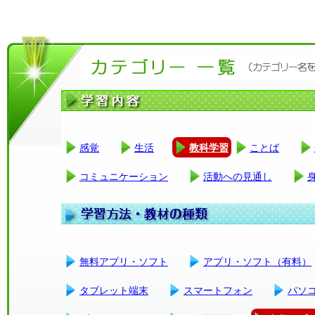
感覚
生活
教科学習
ことば
コミュニケーション
活動への見通し
無料アプリ・ソフト
アプリ・ソフト（有料）
タブレット端末
スマートフォン
パソ