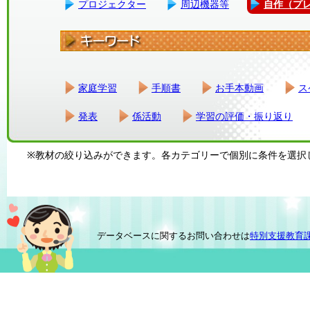
プロジェクター
周辺機器等
自作（プ
家庭学習
手順書
お手本動画
ス
発表
係活動
学習の評価・振り返り
※教材の絞り込みができます。各カテゴリーで個別に条件を選択
データベースに関するお問い合わせは
特別支援教育