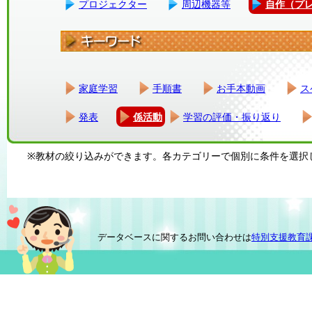
プロジェクター
周辺機器等
自作（プ
家庭学習
手順書
お手本動画
ス
発表
係活動
学習の評価・振り返り
※教材の絞り込みができます。各カテゴリーで個別に条件を選択
データベースに関するお問い合わせは
特別支援教育