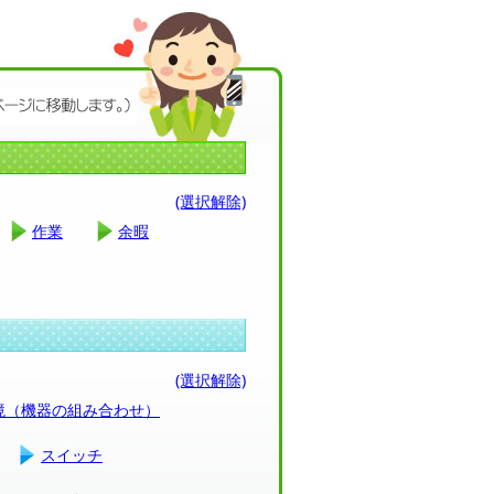
(選択解除)
作業
余暇
(選択解除)
環境（機器の組み合わせ）
スイッチ