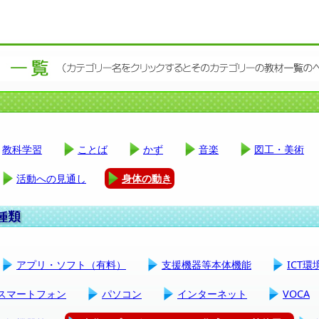
教科学習
ことば
かず
音楽
図工・美術
活動への見通し
身体の動き
アプリ・ソフト（有料）
支援機器等本体機能
ICT
スマートフォン
パソコン
インターネット
VOCA