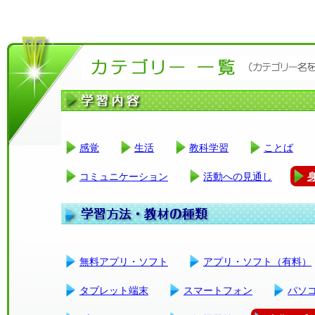
感覚
生活
教科学習
ことば
コミュニケーション
活動への見通し
無料アプリ・ソフト
アプリ・ソフト（有料）
タブレット端末
スマートフォン
パソ