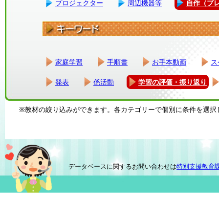
プロジェクター
周辺機器等
自作（プ
家庭学習
手順書
お手本動画
ス
発表
係活動
学習の評価・振り返り
※教材の絞り込みができます。各カテゴリーで個別に条件を選択
データベースに関するお問い合わせは
特別支援教育