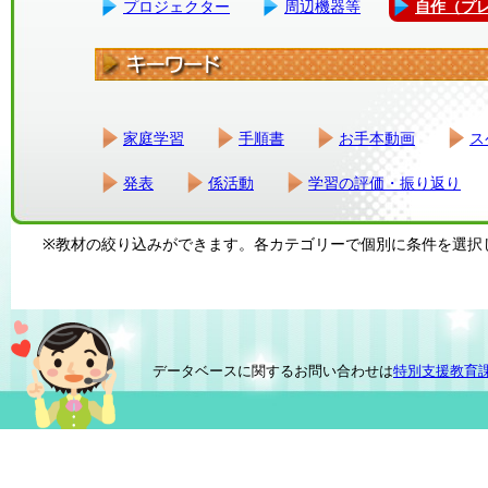
プロジェクター
周辺機器等
自作（プ
家庭学習
手順書
お手本動画
ス
発表
係活動
学習の評価・振り返り
※教材の絞り込みができます。各カテゴリーで個別に条件を選択
データベースに関するお問い合わせは
特別支援教育