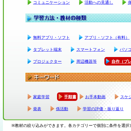
コミュニケーション
活動への見通し
無料アプリ・ソフト
アプリ・ソフト（有料）
タブレット端末
スマートフォン
パソ
プロジェクター
周辺機器等
自作（プ
家庭学習
手順書
お手本動画
スケ
発表
係活動
学習の評価・振り返り
※教材の絞り込みができます。各カテゴリーで個別に条件を選択