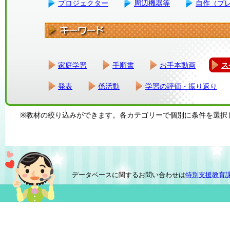
プロジェクター
周辺機器等
自作（プ
家庭学習
手順書
お手本動画
ス
発表
係活動
学習の評価・振り返り
※教材の絞り込みができます。各カテゴリーで個別に条件を選択
データベースに関するお問い合わせは
特別支援教育