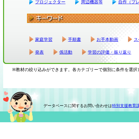
プロジェクター
周辺機器等
自作（プ
家庭学習
手順書
お手本動画
ス
発表
係活動
学習の評価・振り返り
※教材の絞り込みができます。各カテゴリーで個別に条件を選択
データベースに関するお問い合わせは
特別支援教育