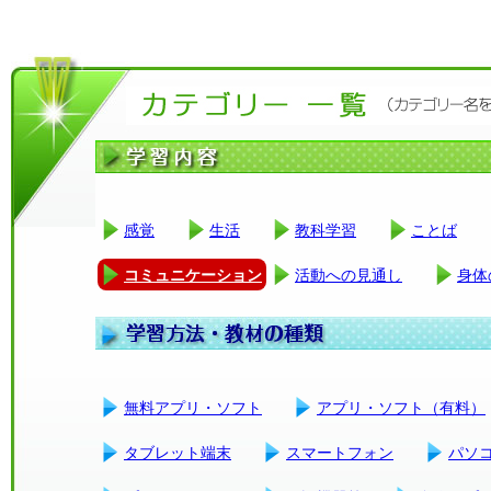
感覚
生活
教科学習
ことば
コミュニケーション
活動への見通し
身体
無料アプリ・ソフト
アプリ・ソフト（有料）
タブレット端末
スマートフォン
パソ