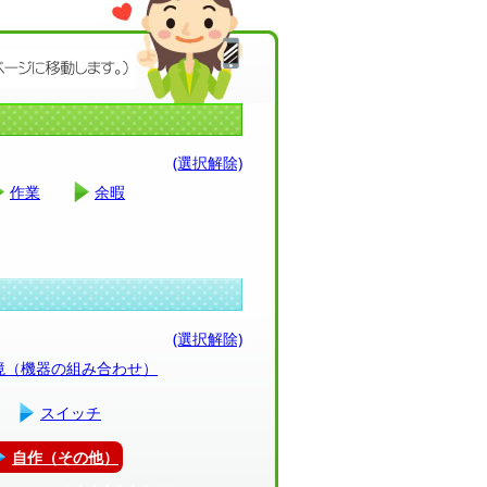
(選択解除)
作業
余暇
(選択解除)
環境（機器の組み合わせ）
スイッチ
自作（その他）