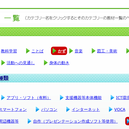
教科学習
ことば
かず
音楽
図工・美術
活動への見通し
身体の動き
アプリ・ソフト（有料）
支援機器等本体機能
ICT
スマートフォン
パソコン
インターネット
VOCA
周辺機器等
自作（プレゼンテーション作成ソフト等使用）