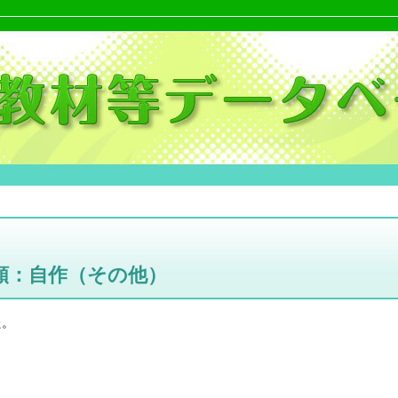
類：自作（その他）
た。
。