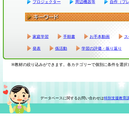
プロジェクター
周辺機器等
自作（プ
家庭学習
手順書
お手本動画
ス
発表
係活動
学習の評価・振り返り
※教材の絞り込みができます。各カテゴリーで個別に条件を選択
データベースに関するお問い合わせは
特別支援教育