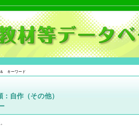
＆ キーワード
類：自作（その他）
ー
た。
。