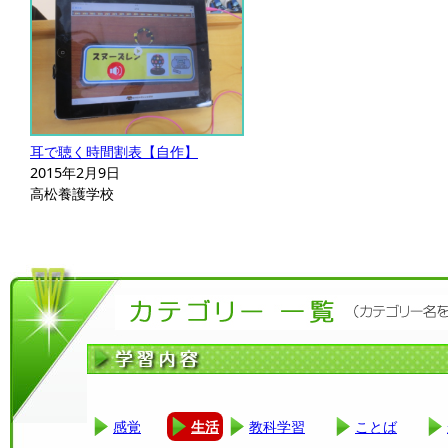
耳で聴く時間割表【自作】
2015年2月9日
高松養護学校
感覚
生活
教科学習
ことば