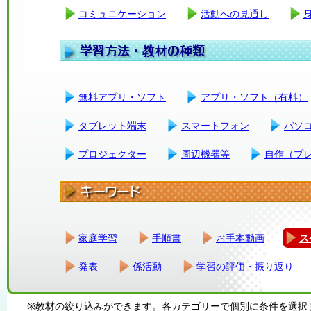
コミュニケーション
活動への見通し
無料アプリ・ソフト
アプリ・ソフト（有料）
タブレット端末
スマートフォン
パソ
プロジェクター
周辺機器等
自作（プ
家庭学習
手順書
お手本動画
ス
発表
係活動
学習の評価・振り返り
※教材の絞り込みができます。各カテゴリーで個別に条件を選択