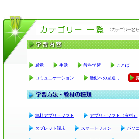
感覚
生活
教科学習
ことば
コミュニケーション
活動への見通し
無料アプリ・ソフト
アプリ・ソフト（有料）
タブレット端末
スマートフォン
パソ