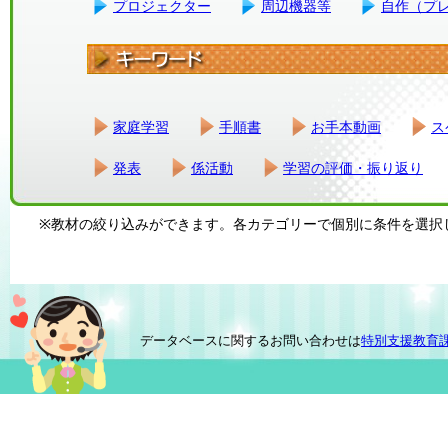
プロジェクター
周辺機器等
自作（プ
家庭学習
手順書
お手本動画
ス
発表
係活動
学習の評価・振り返り
※教材の絞り込みができます。各カテゴリーで個別に条件を選択
データベースに関するお問い合わせは
特別支援教育